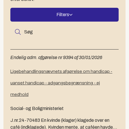
Filters
Søg
Endelig adm. afgørelse nr 9394 af 30/01/2026
Ligebehandlingsnævnets afgørelse om handicap -
uanset handicap - adgangsbegrænsning - ej
medhold
Social- og Boligministeriet
J.nr.24-70483 En kvinde (klager) klagede over en
café (indklagede). Kvinden mente, at caféen havde