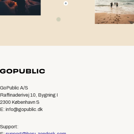
GoPublic A/S
Raffinaderivej 10, Bygning I
2300 København S
E: info@gopublic.dk
Support:
E:
support@beru.zendesk.com