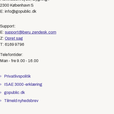
2300 København S
E: info@gopublic.dk
Support:
E:
support@beru.zendesk.com
Z:
Opret sag
T: 6169 9796
Telefontider:
Man - fre 9.00 - 16.00
Privatlivspolitik
ISAE 3000-erklæring
gopublic.dk
Tilmeld nyhedsbrev