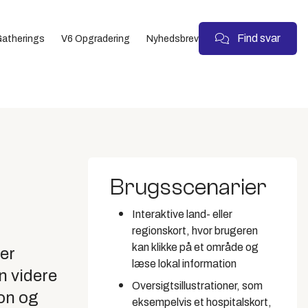
Find svar
atherings
V6 Opgradering
Nyhedsbrev
Brugsscenarier
Interaktive land- eller
regionskort, hvor brugeren
kan klikke på et område og
der
læse lokal information
n videre
Oversigtsillustrationer, som
ion og
eksempelvis et hospitalskort,