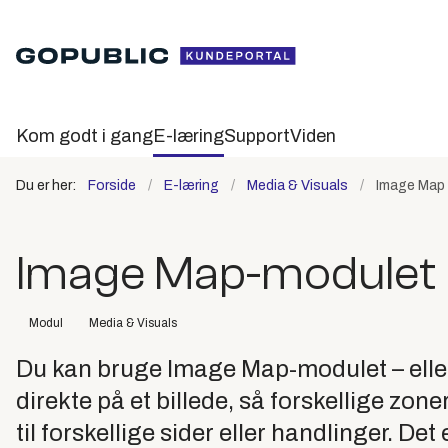
Kom godt i gang
E-læring
Support
Viden
Du er her:
Forside
E-læring
Media & Visuals
Image Map
Image Map-modulet
Modul
Media & Visuals
Du kan bruge Image Map-modulet – eller b
direkte på et billede, så forskellige zo
til forskellige sider eller handlinger. Det