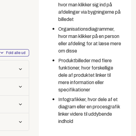
hvor man klikker sig ind på
afdelinger via bygningerne på
billedet
Organisationsdiagrammer,
hvor man klikker på en person
eller afdeling for at læse mere
om disse
Fold alle ud
Produktbilleder med flere
funktioner, hvor forskellige
dele af produktet linker til
mere information eller
specifikationer
Infografikker, hvor dele af et
diagram eller en procesgrafik
linker videre til uddybende
indhold