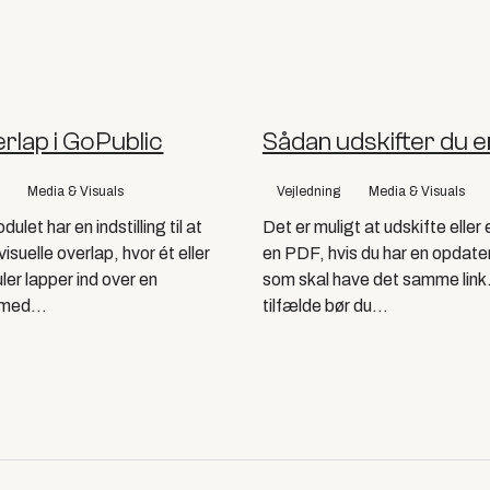
rlap i GoPublic
Sådan udskifter du 
Media & Visuals
Vejledning
Media & Visuals
let har en indstilling til at
Det er muligt at udskifte eller
isuelle overlap, hvor ét eller
en PDF, hvis du har en opdatere
ler lapper ind over en
som skal have det samme link.
 med...
tilfælde bør du...