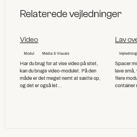
Relaterede vejledninger
Video
Lav ove
Modul
Media & Visuals
Vejledning
Har du brug for at vise video på sitet,
Spacer modu
kan du bruge video-modulet. På den
lave små, v
måde er det meget nemt at sætte op,
flere modu
og det er også let...
container