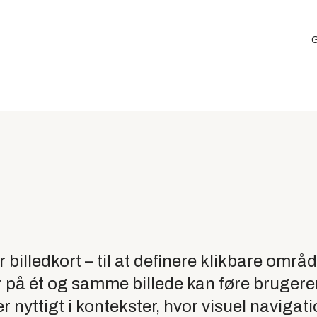
G
illedkort – til at definere klikbare områ
ner på ét og samme billede kan føre brugere
 er nyttigt i kontekster, hvor visuel navigat