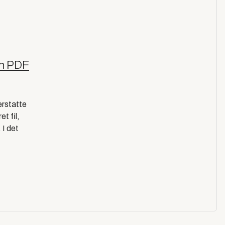
en PDF
 erstatte
t fil,
 I det