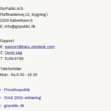
GoPublic A/S
Raffinaderivej 10, Bygning I
2300 København S
E: info@gopublic.dk
Support:
E:
support@beru.zendesk.com
Z:
Opret sag
T: 6169 9796
Telefontider:
Man - fre 9.00 - 16.00
Privatlivspolitik
ISAE 3000-erklæring
gopublic.dk