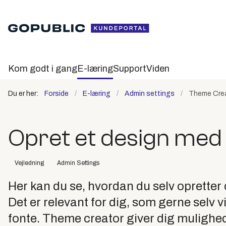
Kom godt i gang
E-læring
Support
Viden
Du er her:
Forside
E-læring
Admin settings
Theme Cre
Opret et design me
Vejledning
Admin Settings
Her kan du se, hvordan du selv opretter 
Det er relevant for dig, som gerne selv v
fonte. Theme creator giver dig mulighed 