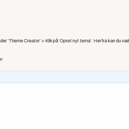
 under ‘Theme Creator’ > Klik på ‘Opret nyt tema’.
Herfra kan du v
æl
er: