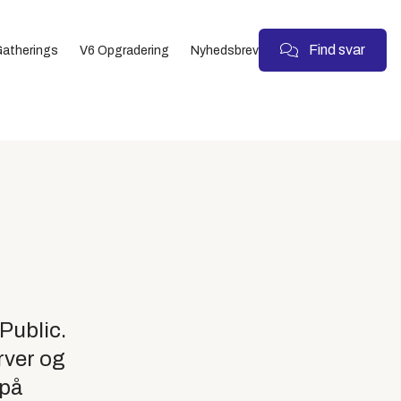
Find svar
atherings
V6 Opgradering
Nyhedsbrev
Public.
arver og
 på