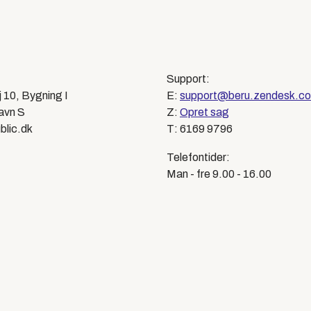
Support:
j 10, Bygning I
E:
support@beru.zendesk.c
avn S
Z:
Opret sag
blic.dk
T: 6169 9796
Telefontider:
Man - fre 9.00 - 16.00