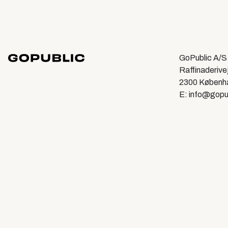
GoPublic A/S
Raffinaderive
2300 Københ
E: info@gopu