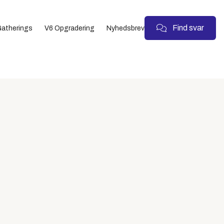
Find svar
atherings
V6 Opgradering
Nyhedsbrev