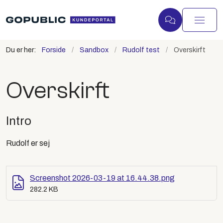
Du er her:
Forside
Sandbox
Rudolf test
Overskirft
Overskirft
Intro
Rudolf er sej
Screenshot 2026-03-19 at 16.44.38.png
282.2 KB