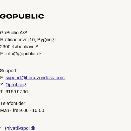
GoPublic A/S
Raffinaderivej 10, Bygning I
2300 København S
E: info@gopublic.dk
Support:
E:
support@beru.zendesk.com
Z:
Opret sag
T: 6169 9796
Telefontider:
Man - fre 9.00 - 16.00
Privatlivspolitik