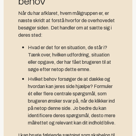
behov
Når du har afklaret, hvem målgruppen er, er
næste skridt at forstå hvorfor de overhovedet
besøger siden. Det handler om at sætte sig i
deres sted:
Hvad er det for en situation, de står i?
Tænk over, hvilken udfordring, situation
eller opgave, der har fået brugeren til at
søge efter netop dette emne.
Hvilket behov forsøger de at dække og
hvordan kan jeres side hjælpe? Formuler
ét eller flere centrale spørgsmål, som
brugeren ønsker svar på, når de klikker ind
på netop denne side. Jo bedre du kan
identificere deres spørgsmål, desto mere
målrettet og relevant kan dit indhold blive.
I kan bruge følgende sætning som skabelon til