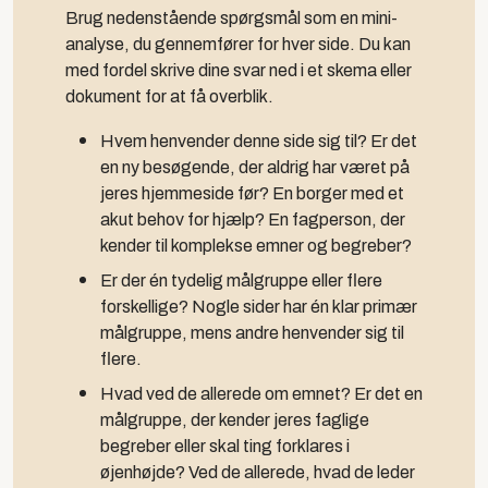
Brug nedenstående spørgsmål som en mini-
analyse, du gennemfører for hver side. Du kan
med fordel skrive dine svar ned i et skema eller
dokument for at få overblik.
Hvem henvender denne side sig til?
Er det
en ny besøgende, der aldrig har været på
jeres hjemmeside før? En borger med et
akut behov for hjælp? En fagperson, der
kender til komplekse emner og begreber?
Er der én tydelig målgruppe eller flere
forskellige?
Nogle sider har én klar primær
målgruppe, mens andre henvender sig til
flere.
Hvad ved de allerede om emnet?
Er det en
målgruppe, der kender jeres faglige
begreber eller skal ting forklares i
øjenhøjde? Ved de allerede, hvad de leder