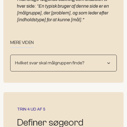
hver side:
“En typisk bruger af denne side er en
[målgruppe], der [problem], og som leder efter
[indholdstype] for at kunne [mål]."
MERE VIDEN
Hvilket svar skal målgruppen finde?
TRIN 4 UD AF 5
Definer søgeord