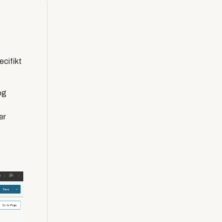
ecifikt
og
er