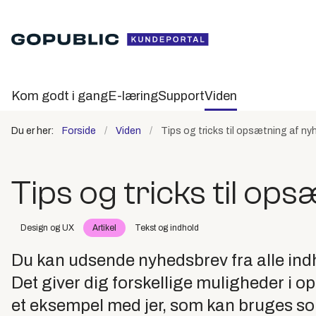
Kom godt i gang
E-læring
Support
Viden
Du er her:
Forside
Viden
Tips og tricks til opsætning af n
Tips og tricks til op
Design og UX
Artikel
Tekst og indhold
Du kan udsende nyhedsbrev fra alle indh
Det giver dig forskellige muligheder i 
et eksempel med jer, som kan bruges som i