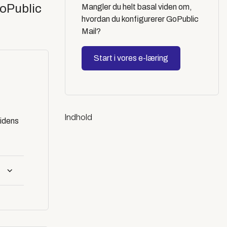
GoPublic
Mangler du helt basal viden om,
hvordan du konfigurerer GoPublic
Mail?
Start i vores e-læring
Indhold
sidens