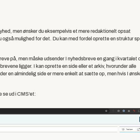
r nyhed, men ønsker du eksempelvis et mere redaktionelt opsat
 også mulighed for det. Du kan med fordel oprette en struktur sp
reve på, men måske udsender I nyhedsbreve en gang i kvartalet 
ene ligger. I kan oprette en side eller et arkiv, hvorunder alle
r en almindelig side er mere enkelt at sætte op, men hvis I ønsk
e se ud i CMS'et: