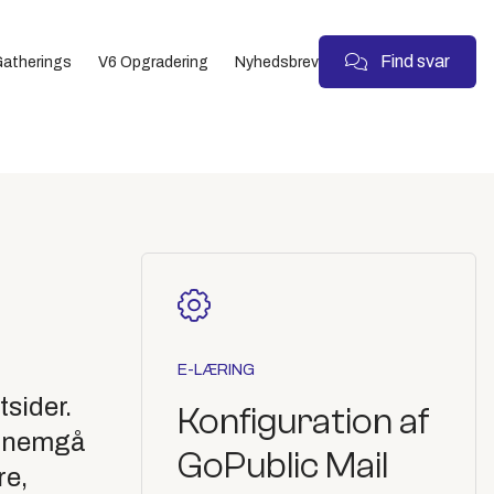
Find svar
atherings
V6 Opgradering
Nyhedsbrev
E-LÆRING
sider.
Konfiguration af
gennemgå
GoPublic Mail
re,