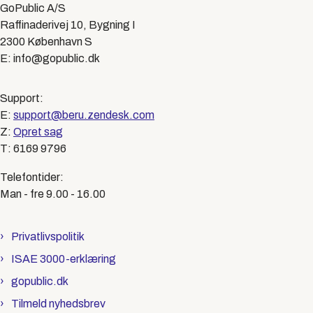
GoPublic A/S
Raffinaderivej 10, Bygning I
2300 København S
E: info@gopublic.dk
Support:
E:
support@beru.zendesk.com
Z:
Opret sag
T: 6169 9796
Telefontider:
Man - fre 9.00 - 16.00
Privatlivspolitik
ISAE 3000-erklæring
gopublic.dk
Tilmeld nyhedsbrev