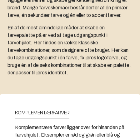
vigtige elementer og skabe genkendelighed omkring et
brand. Mange farveskemaer består derfor af én primær
farve, én sekundær farve og én eller to accentfarver.
En af de mest almindelige måder at skabe en
farvepalette på er ved at tage udgangspunkt i
farvehjulet. Her findes en række klassiske
farvekombinationer, som designere ofte bruger. Her kan
du tage udgangspunkt i én farve, fx jeres logofarve, og
bruge én af de seks kombinationer til at skabe en palette,
der passer til jeres identitet.
KOMPLEMENTÆRFARVER
Komplementære farver ligger over for hinanden på
farvehjulet. Eksempler er rød og grøn eller blå og