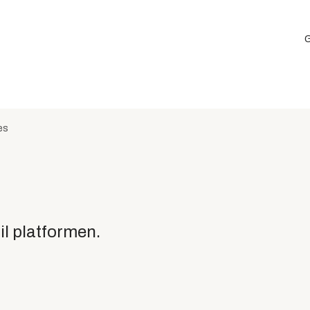
G
es
il platformen.