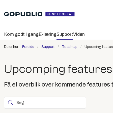
Kom godt i gang
E-læring
Support
Viden
Du er her:
Forside
Support
Roadmap
Upcoming featur
Upcomping features
Få et overblik over kommende features t
Søg