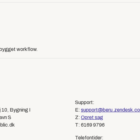
dbygget workflow.
Support:
j 10, Bygning I
E:
support@beru.zendesk.c
avn S
Z:
Opret sag
blic.dk
T: 6169 9796
Telefontider: