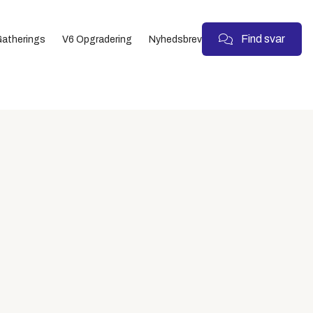
Find svar
atherings
V6 Opgradering
Nyhedsbrev