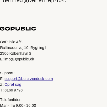
dermed giver en fejl 404.
GoPublic A/S
Raffinaderivej 10, Bygning I
2300 København S
E: info@gopublic.dk
Support:
E:
support@beru.zendesk.com
Z:
Opret sag
T: 6169 9796
Telefontider:
Man - fre 9.00 - 16.00