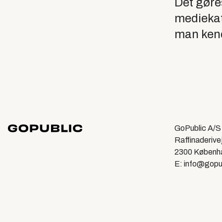
Det gøres
mediekat
man kend
GoPublic A/S
Raffinaderive
2300 Københ
E: info@gopu