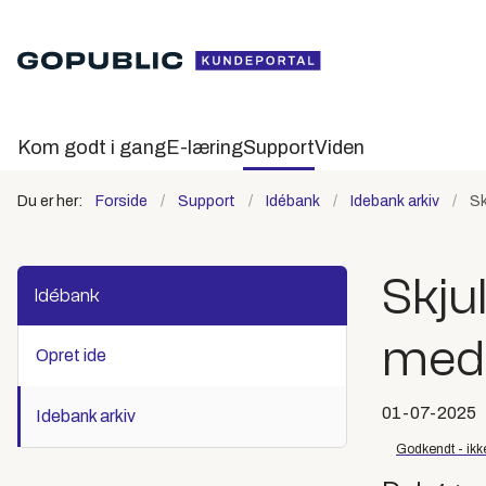
Kom godt i gang
E-læring
Support
Viden
Du er her:
Forside
Support
Idébank
Idebank arkiv
Sk
Skju
Idébank
medi
Opret ide
01-07-2025
Idebank arkiv
Godkendt - ikk