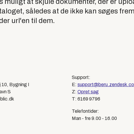
 muligt at skjule dokumenter, der er uploa
aloget, således at de ikke kan søges frem
er url'en til dem.
Support:
j 10, Bygning I
E:
support@beru.zendesk.c
avn S
Z:
Opret sag
blic.dk
T: 6169 9796
Telefontider:
Man - fre 9.00 - 16.00