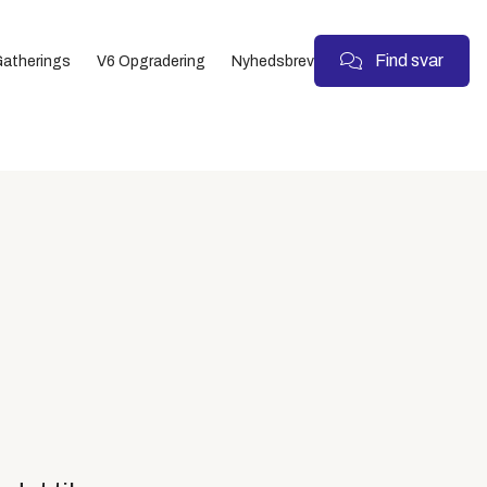
Find svar
atherings
V6 Opgradering
Nyhedsbrev