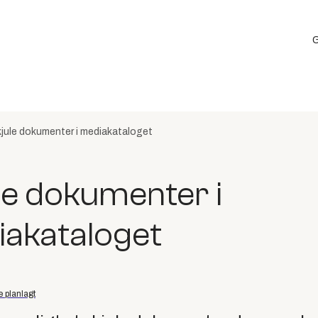
G
jule dokumenter i mediakataloget
le dokumenter i
akataloget
e planlagt