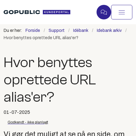
Du er her:
Forside
Support
Idébank
Idebank arkiv
Hvor benyttes oprettede URL alias'er?
Hvor benyttes
oprettede URL
alias'er?
01-07-2025
Godkendt - ikke planlagt
Vi gør det muligt at se på en side, om