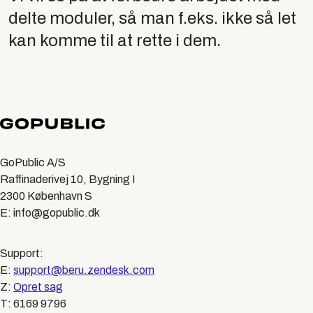
delte moduler, så man f.eks. ikke så let
kan komme til at rette i dem.
GoPublic A/S
Raffinaderivej 10, Bygning I
2300 København S
E: info@gopublic.dk
Support:
E:
support@beru.zendesk.com
Z:
Opret sag
T: 6169 9796