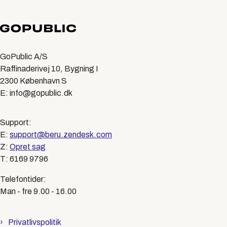
GoPublic A/S
Raffinaderivej 10, Bygning I
2300 København S
E: info@gopublic.dk
Support:
E:
support@beru.zendesk.com
Z:
Opret sag
T: 6169 9796
Telefontider:
Man - fre 9.00 - 16.00
Privatlivspolitik