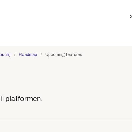
G
touch)
Roadmap
Upcoming features
il platformen.