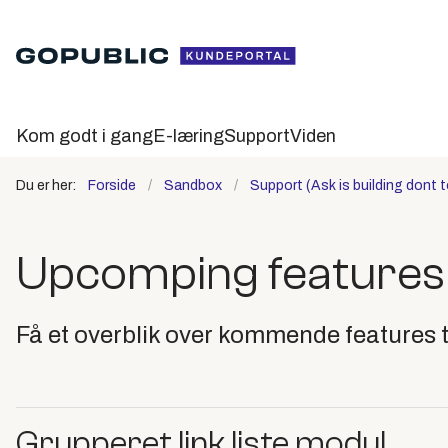
Kom godt i gang
E-læring
Support
Viden
Du er her:
Forside
Sandbox
Support (Ask is building dont 
Upcomping features
Få et overblik over kommende features t
Grupperet link liste modul