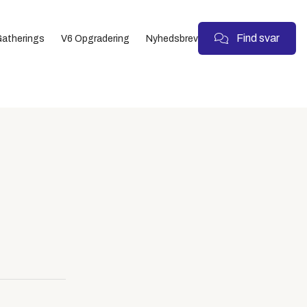
Find svar
atherings
V6 Opgradering
Nyhedsbrev