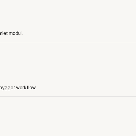
amlet modul.
dbygget workflow.