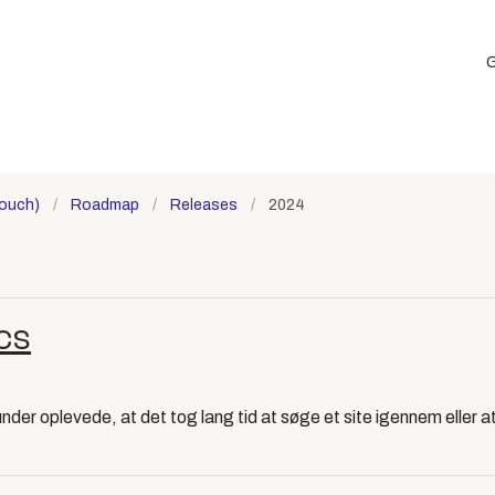
G
touch)
Roadmap
Releases
2024
cs
under oplevede, at det tog lang tid at søge et site igennem eller 