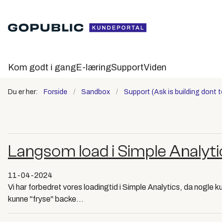
Kom godt i gang
E-læring
Support
Viden
Du er her:
Forside
Sandbox
Support (Ask is building dont 
Langsom load i Simple Analyti
11-04-2024
Vi har forbedret vores loadingtid i Simple Analytics, da nogle k
kunne "fryse" backe...