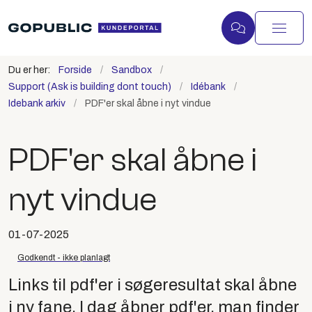
Du er her:
Forside
Sandbox
Support (Ask is building dont touch)
Idébank
Idebank arkiv
PDF'er skal åbne i nyt vindue
PDF'er skal åbne i
nyt vindue
01-07-2025
Godkendt - ikke planlagt
Links til pdf'er i søgeresultat skal åbne
i ny fane. I dag åbner pdf'er, man finder