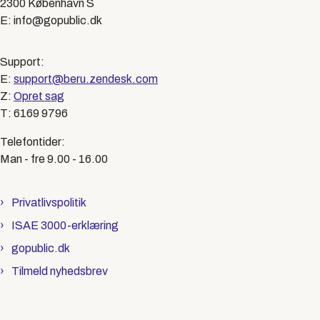
2300 København S
E: info@gopublic.dk
Support:
E:
support@beru.zendesk.com
Z:
Opret sag
T: 6169 9796
Telefontider:
Man - fre 9.00 - 16.00
Privatlivspolitik
ISAE 3000-erklæring
gopublic.dk
Tilmeld nyhedsbrev