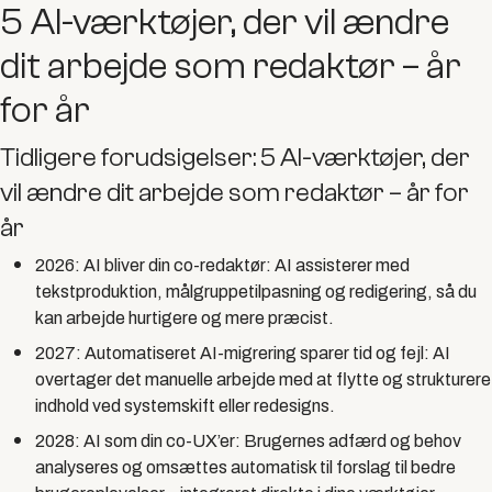
5 AI-værktøjer, der vil ændre
dit arbejde som redaktør – år
for år
Tidligere forudsigelser: 5 AI-værktøjer, der
vil ændre dit arbejde som redaktør – år for
år
2026: AI bliver din co-redaktør:
AI assisterer med
tekstproduktion, målgruppetilpasning og redigering, så du
kan arbejde hurtigere og mere præcist.
2027: Automatiseret AI-migrering sparer tid og fejl:
AI
overtager det manuelle arbejde med at flytte og strukturere
indhold ved systemskift eller redesigns.
2028: AI som din co-UX’er:
Brugernes adfærd og behov
analyseres og omsættes automatisk til forslag til bedre