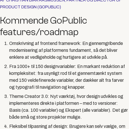
AF CHRISTIAN BIRK RASMUSSEN, PARTNER OG DIRECTOR OF
PRODUCT DESIGN (GOPUBLIC)
Kommende GoPublic
features/roadmap
Omskrivning af frontend framework:
En gennemgribende
modernisering af platformens fundament, så det bliver
enklere at vedligeholde og hurtigere at udvikle på.
Fra 1000+ til 150 designvariabler:
En markant reduktion af
kompleksitet: fra usynligt rod til et gennemtænkt system
med 150 veldefinerede variabler, der dækker alt fra farver
og typografi til navigation og knapper.
Theme Creator 3.0:
Nyt værktøj, hvor design udvikles og
implementeres direkte i platformen – med to versioner:
Basis (ca. 100 variabler) og Ekspert (alle variabler). Det gør
både små og store projekter mulige.
Fleksibel tilpasning af design:
Brugere kan selv vælge, om