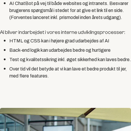
AI ChatBot på vej til både websites og intranets. Besvarer
brugerens spørgsmål i stedet for at give et link til en side.
(Forventes lanceret inkl. prismodel inden årets udgang).
AI bliver indarbejdet i vores interne udviklingsprocesser:
HTML og CSS kan i højere grad udarbejdes af AI
Back-end logik kan udarbejdes bedre og hurtigere
Test og kvalitetssikring inkl. øget sikkerhed kan laves bedre.
Over tid vil det betyde at vi kan lave et bedre produkt til jer,
med flere features.