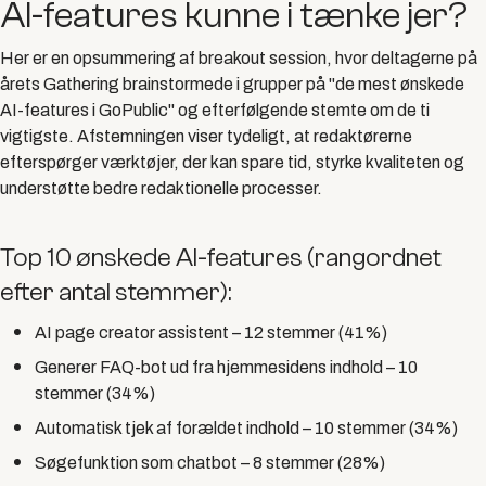
AI-features kunne i tænke jer?
Her er en opsummering af breakout session, hvor deltagerne på
årets Gathering brainstormede i grupper på "de mest ønskede
AI-features i GoPublic" og efterfølgende stemte om de ti
vigtigste. Afstemningen viser tydeligt, at redaktørerne
efterspørger værktøjer, der kan spare tid, styrke kvaliteten og
understøtte bedre redaktionelle processer.
Top 10 ønskede AI-features (rangordnet
efter antal stemmer):
AI page creator assistent
– 12 stemmer (41%)
Generer FAQ-bot ud fra hjemmesidens indhold
– 10
stemmer (34%)
Automatisk tjek af forældet indhold
– 10 stemmer (34%)
Søgefunktion som chatbot
– 8 stemmer (28%)