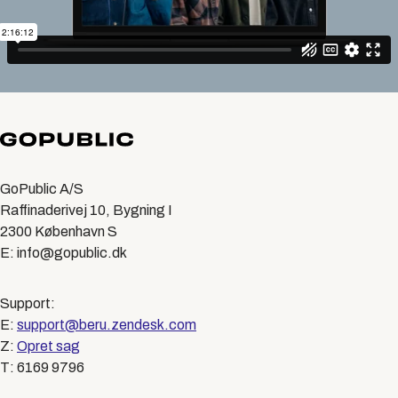
GoPublic A/S
Raffinaderivej 10, Bygning I
2300 København S
E: info@gopublic.dk
Support:
E:
support@beru.zendesk.com
Z:
Opret sag
T: 6169 9796