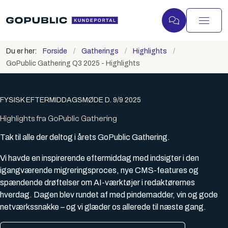
Du er her:
Forside
Gatherings
Highlights
GoPublic Gathering Q3 2025 - Highlights
FYSISK EFTERMIDDAGSMØDE D. 9/9 2025
Highlights fra GoPublic Gathering
Tak til alle der deltog i årets GoPublic Gathering.
Vi havde en inspirerende eftermiddag med indsigter i den
igangværende migreringsproces, nye CMS-features og
spændende drøftelser om AI-værktøjer i redaktørernes
hverdag. Dagen blev rundet af med pindemadder, vin og gode
netværkssnakke – og vi glæder os allerede til næste gang.