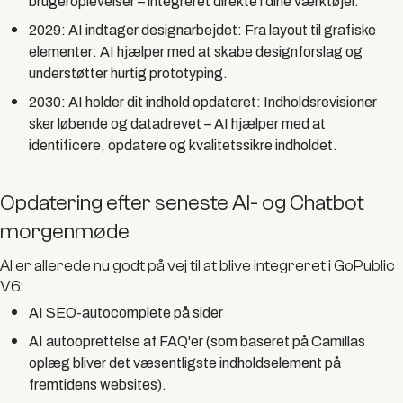
brugeroplevelser – integreret direkte i dine værktøjer.
2029: AI indtager designarbejdet:
Fra layout til grafiske
elementer: AI hjælper med at skabe designforslag og
understøtter hurtig prototyping.
2030: AI holder dit indhold opdateret:
Indholdsrevisioner
sker løbende og datadrevet – AI hjælper med at
identificere, opdatere og kvalitetssikre indholdet.
Opdatering efter seneste AI- og Chatbot
morgenmøde
AI er allerede nu godt på vej til at blive integreret i GoPublic
V6:
AI SEO-autocomplete på sider
AI autooprettelse af FAQ'er (som baseret på Camillas
oplæg bliver det væsentligste indholdselement på
fremtidens websites).