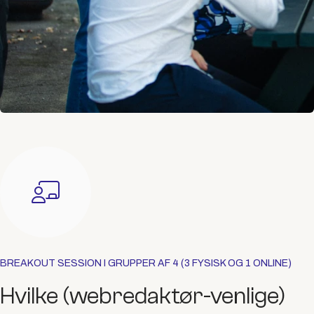
BREAKOUT SESSION I GRUPPER AF 4 (3 FYSISK OG 1 ONLINE)
Hvilke (webredaktør-venlige)