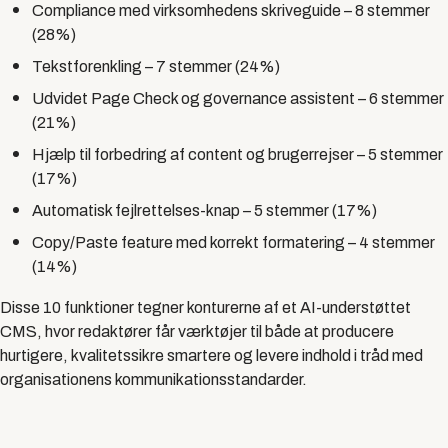
Compliance med virksomhedens skriveguide
– 8 stemmer
(28%)
Tekstforenkling
– 7 stemmer (24%)
Udvidet Page Check og governance assistent
– 6 stemmer
(21%)
Hjælp til forbedring af content og brugerrejser
– 5 stemmer
(17%)
Automatisk fejlrettelses-knap
– 5 stemmer (17%)
Copy/Paste feature med korrekt formatering
– 4 stemmer
(14%)
Disse 10 funktioner tegner konturerne af et AI-understøttet
CMS, hvor redaktører får værktøjer til både at producere
hurtigere, kvalitetssikre smartere og levere indhold i tråd med
organisationens kommunikationsstandarder.