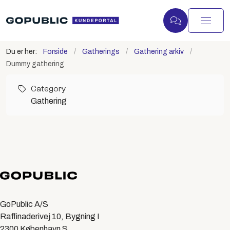
Du er her:
Forside
Gatherings
Gathering arkiv
Dummy gathering
Category
Gathering
GoPublic A/S
Raffinaderivej 10, Bygning I
2300 København S